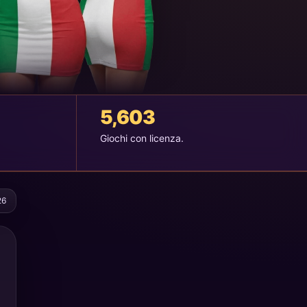
5,603
Giochi con licenza.
26