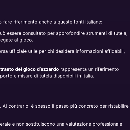
fare riferimento anche a queste fonti italiane:
uò essere consultato per approfondire strumenti di tutela,
llegate al gioco.
rsa ufficiale utile per chi desidera informazioni affidabili,
ntrasto del gioco d’azzardo
rappresenta un riferimento
rto e misure di tutela disponibili in Italia.
Al contrario, è spesso il passo più concreto per ristabilire
erale e non sostituiscono una valutazione professionale