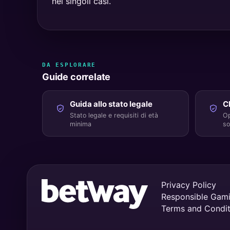
nei singoli casi.
DA ESPLORARE
Guide correlate
Guida allo stato legale
Ch
Stato legale e requisiti di età
Op
minima
so
Privacy Policy
Responsible Gam
Terms and Condit