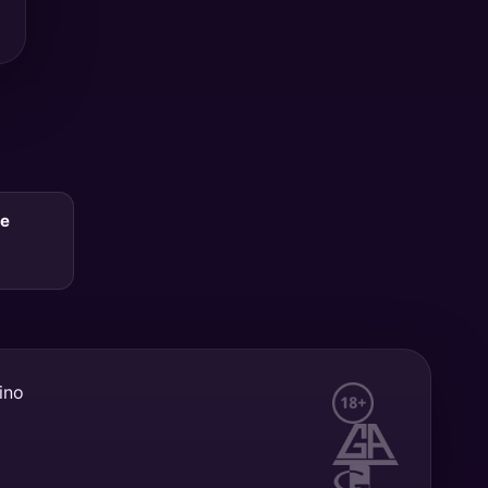
ne
ino