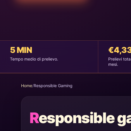
5 MIN
€4,3
Tempo medio di prelievo.
Prelievi tota
mesi.
Home
/
Responsible Gaming
Responsible 