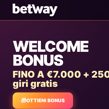
WELCOME
BONUS
FINO A €7.000 + 25
giri gratis
🎁
OTTIENI BONUS