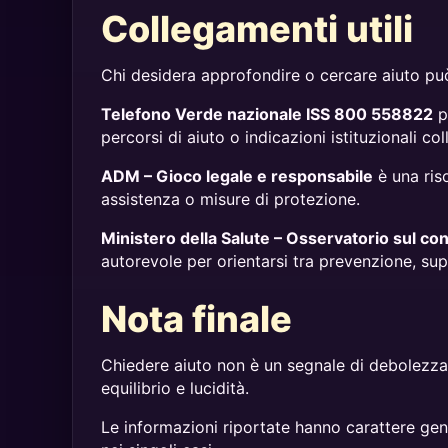
Collegamenti utili
Chi desidera approfondire o cercare aiuto può 
Telefono Verde nazionale ISS 800 558822
p
percorsi di aiuto o indicazioni istituzionali co
ADM – Gioco legale e responsabile
è una riso
assistenza o misure di protezione.
Ministero della Salute – Osservatorio sul co
autorevole per orientarsi tra prevenzione, suppo
Nota finale
Chiedere aiuto non è un segnale di debolezza. 
equilibrio e lucidità.
Le informazioni riportate hanno carattere gen